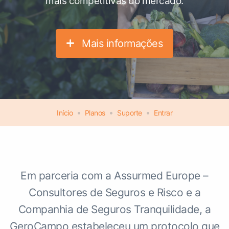
mais competitivas do mercado.
Mais informações
•
•
•
Início
Planos
Suporte
Entrar
Em parceria com a Assurmed Europe –
Consultores de Seguros e Risco e a
Companhia de Seguros Tranquilidade, a
GeroCampo estabeleceu um protocolo que